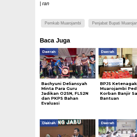
|
ran
Pemkab Muarojambi
Penjabat Bupati Muaroja
Baca Juga
Daerah
Daerah
Bachyuni Deliansyah
BPJS Ketenagak
Minta Para Guru
Muarojambi Pedu
Jadikan O2SN, FLS2N
Korban Banjir S
dan PKPS Bahan
Bantuan
Evaluasi
Daerah
Daerah