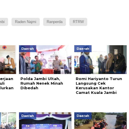
mbi
Raden Najmi
Ranperda
RTRW
Daerah
Daerah
erjaan
Polda Jambi Ultah,
Romi Hariyanto Turun
li
Rumah Nenek Minah
Langsung Cek
alurkan
Dibedah
Kerusakan Kantor
Camat Kuala Jambi
Daerah
Daerah