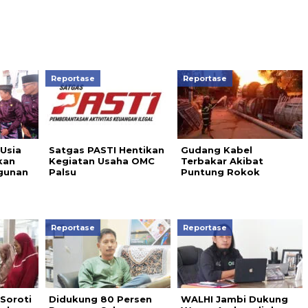
Reportase
Reportase
 Usia
Satgas PASTI Hentikan
Gudang Kabel
kan
Kegiatan Usaha OMC
Terbakar Akibat
gunan
Palsu
Puntung Rokok
Reportase
Reportase
Soroti
Didukung 80 Persen
WALHI Jambi Dukung