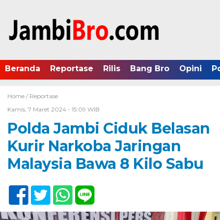
Beranda
Reportase
Rilis
Bang Bro
Opini
P
Home /
Reportase
Kamis, 7 Maret 2024 - 15:09 WIB
Polda Jambi Ciduk Belasan
Kurir Narkoba Jaringan
Malaysia Bawa 8 Kilo Sabu