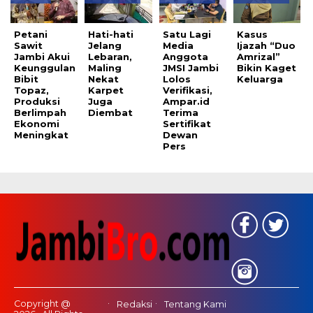
Petani
Hati-hati
Satu Lagi
Kasus
Sawit
Jelang
Media
Ijazah “Duo
Jambi Akui
Lebaran,
Anggota
Amrizal”
Keunggulan
Maling
JMSI Jambi
Bikin Kaget
Bibit
Nekat
Lolos
Keluarga
Topaz,
Karpet
Verifikasi,
Produksi
Juga
Ampar.id
Berlimpah
Diembat
Terima
Ekonomi
Sertifikat
Meningkat
Dewan
Pers
Copyright @
Redaksi
Tentang Kami