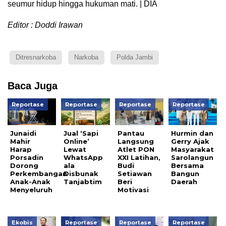
seumur hidup hingga hukuman mati. | DIA
Editor : Doddi Irawan
Ditresnarkoba
Narkoba
Polda Jambi
Baca Juga
Reportase
Reportase
Reportase
Reportase
Junaidi
Jual ‘Sapi
Pantau
Hurmin dan
Mahir
Online’
Langsung
Gerry Ajak
Harap
Lewat
Atlet PON
Masyarakat
Porsadin
WhatsApp
XXI Latihan,
Sarolangun
Dorong
ala
Budi
Bersama
Perkembangan
Disbunak
Setiawan
Bangun
Anak-Anak
Tanjabtim
Beri
Daerah
Menyeluruh
Motivasi
Ekobis
Reportase
Reportase
Reportase