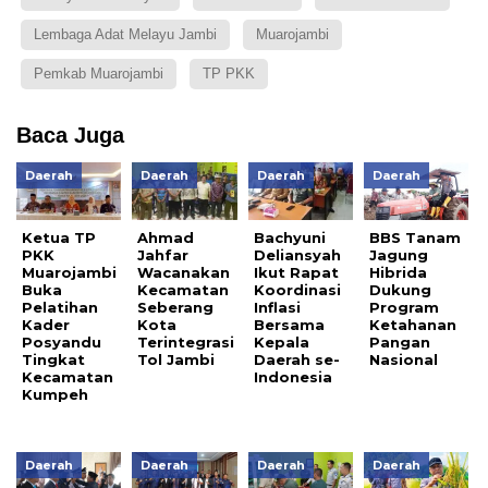
Lembaga Adat Melayu Jambi
Muarojambi
Pemkab Muarojambi
TP PKK
Baca Juga
Daerah
Daerah
Daerah
Daerah
Ketua TP
Ahmad
Bachyuni
BBS Tanam
PKK
Jahfar
Deliansyah
Jagung
Muarojambi
Wacanakan
Ikut Rapat
Hibrida
Buka
Kecamatan
Koordinasi
Dukung
Pelatihan
Seberang
Inflasi
Program
Kader
Kota
Bersama
Ketahanan
Posyandu
Terintegrasi
Kepala
Pangan
Tingkat
Tol Jambi
Daerah se-
Nasional
Kecamatan
Indonesia
Kumpeh
Daerah
Daerah
Daerah
Daerah