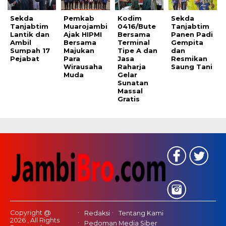
Sekda
Pemkab
Kodim
Sekda
Tanjabtim
Muarojambi
0416/Bute
Tanjabtim
Lantik dan
Ajak HIPMI
Bersama
Panen Padi
Ambil
Bersama
Terminal
Gempita
Sumpah 17
Majukan
Tipe A dan
dan
Pejabat
Para
Jasa
Resmikan
Wirausaha
Raharja
Saung Tani
Muda
Gelar
Sunatan
Massal
Gratis
Copyright @
Redaksi
Tentang Kami
2026 , All Rights
Pedoman Media Siber