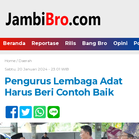
Beranda
Reportase
Rilis
Bang Bro
Opini
P
Home /
Daerah
Sabtu, 20 Januari 2024 - 23:01 WIB
Pengurus Lembaga Adat
Harus Beri Contoh Baik