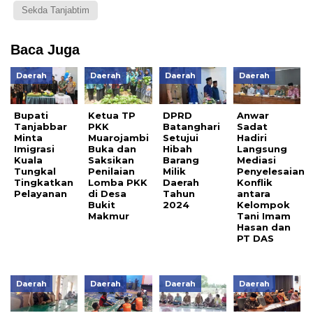
Sekda Tanjabtim
Baca Juga
Daerah
Daerah
Daerah
Daerah
Bupati
Ketua TP
DPRD
Anwar
Tanjabbar
PKK
Batanghari
Sadat
Minta
Muarojambi
Setujui
Hadiri
Imigrasi
Buka dan
Hibah
Langsung
Kuala
Saksikan
Barang
Mediasi
Tungkal
Penilaian
Milik
Penyelesaian
Tingkatkan
Lomba PKK
Daerah
Konflik
Pelayanan
di Desa
Tahun
antara
Bukit
2024
Kelompok
Makmur
Tani Imam
Hasan dan
PT DAS
Daerah
Daerah
Daerah
Daerah