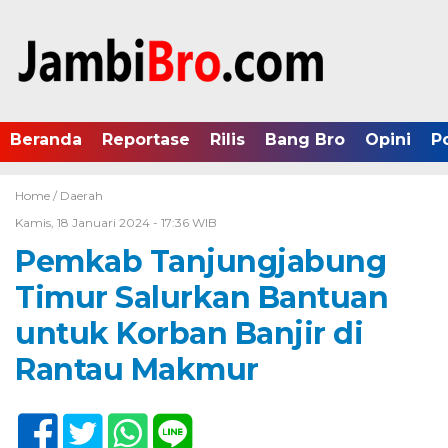
Beranda
Reportase
Rilis
Bang Bro
Opini
P
Home /
Daerah
Kamis, 18 Januari 2024 - 17:36 WIB
Pemkab Tanjungjabung
Timur Salurkan Bantuan
untuk Korban Banjir di
Rantau Makmur