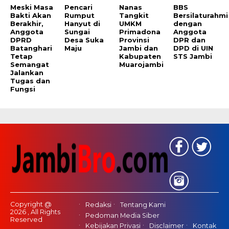
Meski Masa
Pencari
Nanas
BBS
Bakti Akan
Rumput
Tangkit
Bersilaturahmi
Berakhir,
Hanyut di
UMKM
dengan
Anggota
Sungai
Primadona
Anggota
DPRD
Desa Suka
Provinsi
DPR dan
Batanghari
Maju
Jambi dan
DPD di UIN
Tetap
Kabupaten
STS Jambi
Semangat
Muarojambi
Jalankan
Tugas dan
Fungsi
Copyright @
Redaksi
Tentang Kami
2026 , All Rights
Pedoman Media Siber
Reserved
Kebijakan Privasi
Disclaimer
Kontak