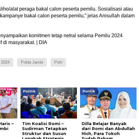
o/alat peraga bakal calon peserta pemilu. Sosialisasi atau
kampanye bakal calon peserta pemilu,” jelas Anisullah dalam
 menyampaikan komitmen tetap netral selama Pemilu 2024
f di masyarakat. | DIA
 2024
Polda Jambi
Polri
Politik
Politik
aris –
Tim Koalisi Romi –
Dilla Belajar Banyak
ambi
Sudirman Tetapkan
dari Romi dan Abdullah
Struktur dan Susun
Hich, Para Tokoh
Langkah Strategis
Sudah Paham