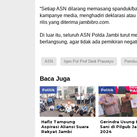
“Setiap ASN dilarang memasang spanduk/balih
kampanye media, menghadiri deklarasi atau 
rilis yang diterima
jambibro.com
.
Di luar itu, seluruh ASN Polda Jambi turut
berlangsung, agar tidak ada pemikiran negati
ASN
Irjen Pol Prof Dedi Prasetyo
Pemilu
Baca Juga
Politik
Politik
Hafiz Tampung
Gerindra Usung H
Aspirasi Aliansi Suara
Sani di Pilgub J
Rakyat Jambi
2024