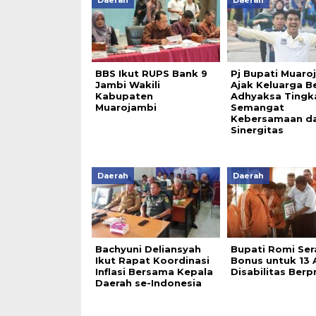
Daerah
Daerah
BBS Ikut RUPS Bank 9
Pj Bupati Muaro
Jambi Wakili
Ajak Keluarga B
Kabupaten
Adhyaksa Tingk
Muarojambi
Semangat
Kebersamaan d
Sinergitas
Daerah
Daerah
Bachyuni Deliansyah
Bupati Romi Se
Ikut Rapat Koordinasi
Bonus untuk 13 
Inflasi Bersama Kepala
Disabilitas Berp
Daerah se-Indonesia