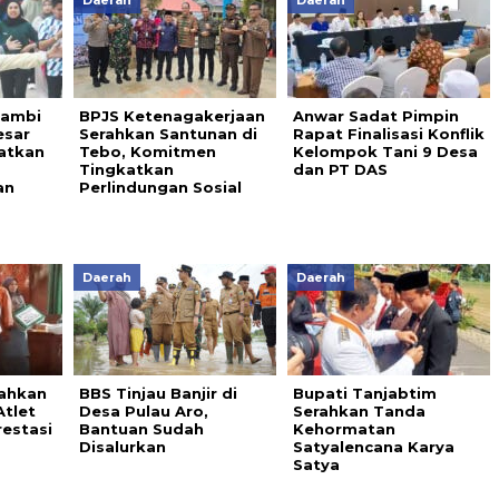
Daerah
Daerah
jambi
BPJS Ketenagakerjaan
Anwar Sadat Pimpin
esar
Serahkan Santunan di
Rapat Finalisasi Konflik
atkan
Tebo, Komitmen
Kelompok Tani 9 Desa
Tingkatkan
dan PT DAS
an
Perlindungan Sosial
Daerah
Daerah
rahkan
BBS Tinjau Banjir di
Bupati Tanjabtim
Atlet
Desa Pulau Aro,
Serahkan Tanda
restasi
Bantuan Sudah
Kehormatan
Disalurkan
Satyalencana Karya
Satya