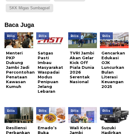
SKK Migas Sumbagsel
Baca Juga
Rilis
Rilis
Rilis
Rilis
Menteri
Satgas
TVRI Jambi
Gencarkan
PKP
Pasti
Akan Gelar
Edukasi
Dukung
Imbau
Kick Off
OJK
Jambi Jadi
Masyarakat
Piala Dunia
Luncurkan
Percontohan
Waspadai
2026
Bulan
Penataan
Modus
Serentak
Literasi
Kawasan
Penipuan
Nasional
Keuangan
Kumuh
Jelang
2025
Lebaran
Rilis
Rilis
Rilis
Rilis
Resiliensi
Emado’s
Wali Kota
Suzuki
Perbankan
Buka
Jambi
Hadirkan