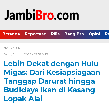
Beranda
Reportase
Rilis
Bang Bro
Opini
P
Home /
Rilis
Rabu, 24 Juni 2026 - 22:52 WIB
Lebih Dekat dengan Hulu
Migas: Dari Kesiapsiagaan
Tanggap Darurat hingga
Budidaya Ikan di Kasang
Lopak Alai