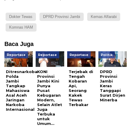
Dokter Tewas
DPRD Provinsi Jambi
Kemas Alfarabi
Komnas HAM
Baca Juga
Reportase
Reportase
Reportase
Politik
Ditresnarkoba
KONI
Terjebak di
DPRD
Polda
Provinsi
Tengah
Provinsi
Jambi
Jambi Kini
Kobaran
Jambi
Tangkap
Punya
Api,
Keras
Mahasiswa
Pusat
Seorang
Tanggapi
Asal Aceh
Kebugaran
Kakek
Surat Dirjen
Jaringan
Modern,
Tewas
Minerba
Narkoba
Selain Atlet
Terbakar
Internasional
Juga
Terbuka
untuk
Umum…