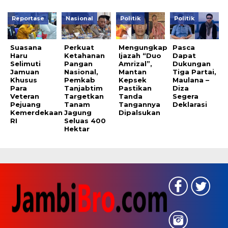
Reportase
Nasional
Politik
Politik
Suasana
Perkuat
Mengungkap
Pasca
Haru
Ketahanan
Ijazah “Duo
Dapat
Selimuti
Pangan
Amrizal”,
Dukungan
Jamuan
Nasional,
Mantan
Tiga Partai,
Khusus
Pemkab
Kepsek
Maulana –
Para
Tanjabtim
Pastikan
Diza
Veteran
Targetkan
Tanda
Segera
Pejuang
Tanam
Tangannya
Deklarasi
Kemerdekaan
Jagung
Dipalsukan
RI
Seluas 400
Hektar