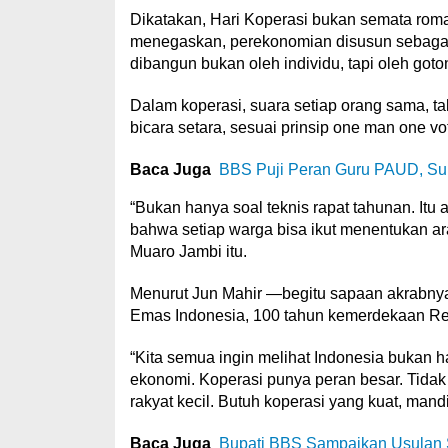
Dikatakan, Hari Koperasi bukan semata roma
menegaskan, perekonomian disusun sebagai 
dibangun bukan oleh individu, tapi oleh goto
Dalam koperasi, suara setiap orang sama, t
bicara setara, sesuai prinsip one man one vo
Baca Juga
BBS Puji Peran Guru PAUD, S
“Bukan hanya soal teknis rapat tahunan. Itu
bahwa setiap warga bisa ikut menentukan a
Muaro Jambi itu.
Menurut Jun Mahir —begitu sapaan akrabnya
Emas Indonesia, 100 tahun kemerdekaan Rep
“Kita semua ingin melihat Indonesia bukan ha
ekonomi. Koperasi punya peran besar. Tid
rakyat kecil. Butuh koperasi yang kuat, mand
Baca Juga
Bupati BBS Sampaikan Usulan S