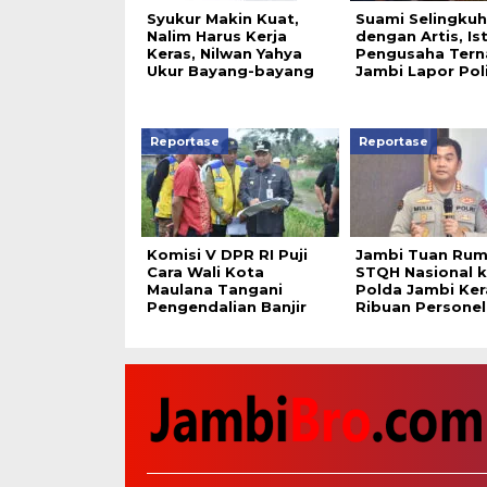
Syukur Makin Kuat,
Suami Selingkuh
Nalim Harus Kerja
dengan Artis, Ist
Keras, Nilwan Yahya
Pengusaha Tern
Ukur Bayang-bayang
Jambi Lapor Poli
Reportase
Reportase
Komisi V DPR RI Puji
Jambi Tuan Ru
Cara Wali Kota
STQH Nasional k
Maulana Tangani
Polda Jambi Ke
Pengendalian Banjir
Ribuan Personel