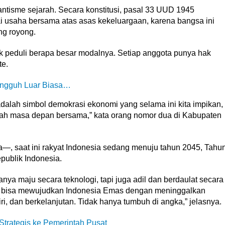
ntisme sejarah. Secara konstitusi, pasal 33 UUD 1945
usaha bersama atas asas kekeluargaan, karena bangsa ini
ng royong.
ak peduli berapa besar modalnya. Setiap anggota punya hak
te.
ungguh Luar Biasa…
 adalah simbol demokrasi ekonomi yang selama ini kita impikan,
rah masa depan bersama,” kata orang nomor dua di Kabupaten
—, saat ini rakyat Indonesia sedang menuju tahun 2045, Tahu
ublik Indonesia.
nya maju secara teknologi, tapi juga adil dan berdaulat secara
ak bisa mewujudkan Indonesia Emas dengan meninggalkan
iri, dan berkelanjutan. Tidak hanya tumbuh di angka,” jelasnya.
trategis ke Pemerintah Pusat