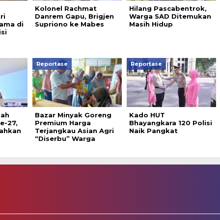
Kolonel Rachmat
Hilang Pascabentrok,
ri
Danrem Gapu, Brigjen
Warga SAD Ditemukan
ama di
Supriono ke Mabes
Masih Hidup
si
Reportase
Reportase
mah
Bazar Minyak Goreng
Kado HUT
e-27,
Premium Harga
Bhayangkara 120 Polisi
rahkan
Terjangkau Asian Agri
Naik Pangkat
“Diserbu” Warga