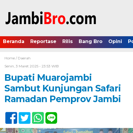
Beranda
Reportase
Rilis
Bang Bro
Opini
P
Home /
Daerah
Senin, 3 Maret 2025 - 23:53 WIB
Bupati Muarojambi
Sambut Kunjungan Safari
Ramadan Pemprov Jambi