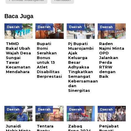
Baca Juga
Daerah
Daerah
Daerah
Daerah
TMMD
Bupati
Pj Bupati
Raden
Bakal Ubah
Romi
Muarojambi
Najmi Minta
Wajah Desa
Serahkan
Ajak
OPD
Sungai
Bonus
Keluarga
Jalankan
Tawar
untuk 13
Besar
Perda
Kecamatan
Atlet
Adhyaksa
RTRW
Mendahara
Disabilitas
Tingkatkan
dengan
Berprestasi
Semangat
Baik
Kebersamaan
dan
Sinergitas
Daerah
Daerah
Daerah
Daerah
Junaidi
Tentara
Zabaq
Penjabat
Mahir Minta
Bantu
Expo 2024
Bupati