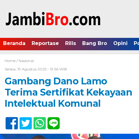
Beranda
Reportase
Rilis
Bang Bro
Opini
P
Home /
Nasional
Selasa, 19 Agustus 2025 - 19:56 WIB
Gambang Dano Lamo
Terima Sertifikat Kekayaan
Intelektual Komunal