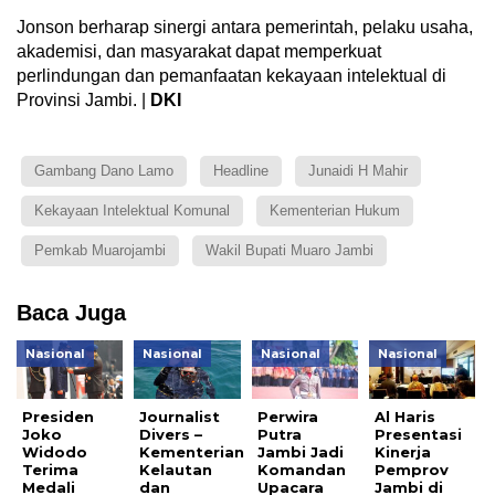
Jonson berharap sinergi antara pemerintah, pelaku usaha,
akademisi, dan masyarakat dapat memperkuat
perlindungan dan pemanfaatan kekayaan intelektual di
Provinsi Jambi. |
DKI
Gambang Dano Lamo
Headline
Junaidi H Mahir
Kekayaan Intelektual Komunal
Kementerian Hukum
Pemkab Muarojambi
Wakil Bupati Muaro Jambi
Baca Juga
Nasional
Nasional
Nasional
Nasional
Presiden
Journalist
Perwira
Al Haris
Joko
Divers –
Putra
Presentasi
Widodo
Kementerian
Jambi Jadi
Kinerja
Terima
Kelautan
Komandan
Pemprov
Medali
dan
Upacara
Jambi di