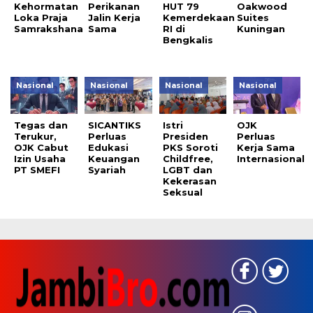
Kehormatan
Perikanan
HUT 79
Oakwood
Loka Praja
Jalin Kerja
Kemerdekaan
Suites
Samrakshana
Sama
RI di
Kuningan
Bengkalis
Nasional
Nasional
Nasional
Nasional
Tegas dan
SICANTIKS
Istri
OJK
Terukur,
Perluas
Presiden
Perluas
OJK Cabut
Edukasi
PKS Soroti
Kerja Sama
Izin Usaha
Keuangan
Childfree,
Internasional
PT SMEFI
Syariah
LGBT dan
Kekerasan
Seksual