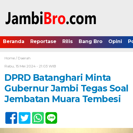
Beranda
Reportase
Rilis
Bang Bro
Opini
P
Home /
Daerah
Rabu, 15 Mei 2024 - 21:03 WIB
DPRD Batanghari Minta
Gubernur Jambi Tegas Soal
Jembatan Muara Tembesi