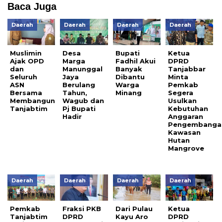
Baca Juga
Daerah
Daerah
Daerah
Daerah
Muslimin
Desa
Bupati
Ketua
Ajak OPD
Marga
Fadhil Akui
DPRD
dan
Manunggal
Banyak
Tanjabbar
Seluruh
Jaya
Dibantu
Minta
ASN
Berulang
Warga
Pemkab
Bersama
Tahun,
Minang
Segera
Membangun
Wagub dan
Usulkan
Tanjabtim
Pj Bupati
Kebutuhan
Hadir
Anggaran
Pengembanga
Kawasan
Hutan
Mangrove
Daerah
Daerah
Daerah
Daerah
Pemkab
Fraksi PKB
Dari Pulau
Ketua
Tanjabtim
DPRD
Kayu Aro
DPRD