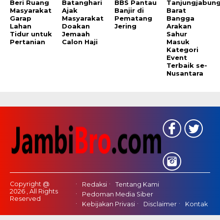
Beri Ruang
Batanghari
BBS Pantau
Tanjungjabun
Masyarakat
Ajak
Banjir di
Barat
Garap
Masyarakat
Pematang
Bangga
Lahan
Doakan
Jering
Arakan
Tidur untuk
Jemaah
Sahur
Pertanian
Calon Haji
Masuk
Kategori
Event
Terbaik se-
Nusantara
Copyright @
Redaksi
Tentang Kami
2026 , All Rights
Pedoman Media Siber
Reserved
Kebijakan Privasi
Disclaimer
Kontak