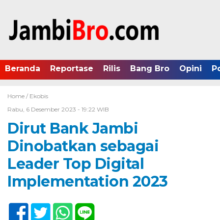
Beranda
Reportase
Rilis
Bang Bro
Opini
P
Home /
Ekobis
Rabu, 6 Desember 2023 - 19:22 WIB
Dirut Bank Jambi
Dinobatkan sebagai
Leader Top Digital
Implementation 2023