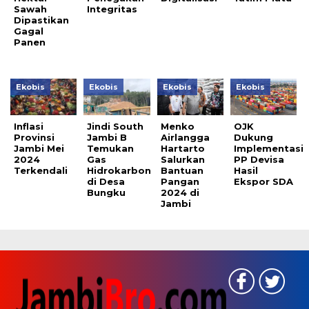
Sawah
Integritas
Dipastikan
Gagal
Panen
Ekobis
Ekobis
Ekobis
Ekobis
Inflasi
Jindi South
Menko
OJK
Provinsi
Jambi B
Airlangga
Dukung
Jambi Mei
Temukan
Hartarto
Implementasi
2024
Gas
Salurkan
PP Devisa
Terkendali
Hidrokarbon
Bantuan
Hasil
di Desa
Pangan
Ekspor SDA
Bungku
2024 di
Jambi