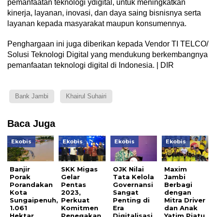
pemanfaatan teknologi ydigital, untuk meningkatkan
kinerja, layanan, inovasi, dan daya saing bisnisnya serta
layanan kepada masyarakat maupun konsumennya.
Penghargaan ini juga diberikan kepada Vendor TI TELCO/
Solusi Teknologi Digital yang mendukung berkembangnya
pemanfaatan teknologi digital di Indonesia. | DIR
Bank Jambi
Khairul Suhairi
Baca Juga
Ekobis
Ekobis
Ekobis
Ekobis
Banjir
SKK Migas
OJK Nilai
Maxim
Porak
Gelar
Tata Kelola
Jambi
Porandakan
Pentas
Governansi
Berbagi
Kota
2023,
Sangat
dengan
Sungaipenuh,
Perkuat
Penting di
Mitra Driver
1.061
Komitmen
Era
dan Anak
Hektar
Penegakan
Digitalisasi
Yatim Piatu