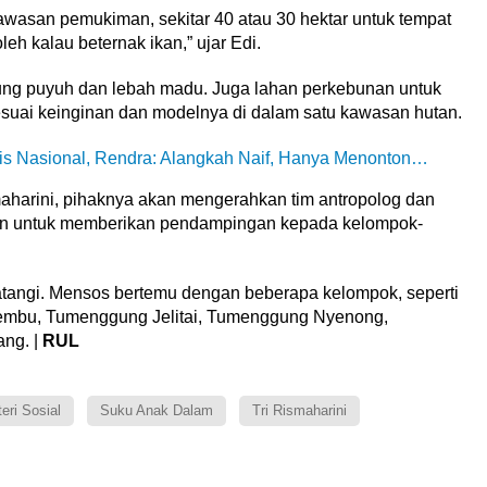
kawasan pemukiman, sekitar 40 atau 30 hektar untuk tempat
h kalau beternak ikan,” ujar Edi.
urung puyuh dan lebah madu. Juga lahan perkebunan untuk
esuai keinginan dan modelnya di dalam satu kawasan hutan.
gis Nasional, Rendra: Alangkah Naif, Hanya Menonton…
maharini, pihaknya akan mengerahkan tim antropolog dan
ukan untuk memberikan pendampingan kepada kelompok-
atangi. Mensos bertemu dengan beberapa kelompok, seperti
bu, Tumenggung Jelitai, Tumenggung Nyenong,
ng. |
RUL
eri Sosial
Suku Anak Dalam
Tri Rismaharini