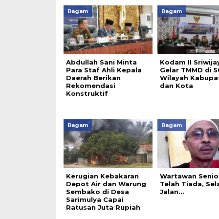
Ragam
Ragam
Abdullah Sani Minta
Kodam II Sriwija
Para Staf Ahli Kepala
Gelar TMMD di 5
Daerah Berikan
Wilayah Kabupa
Rekomendasi
dan Kota
Konstruktif
Ragam
Ragam
Kerugian Kebakaran
Wartawan Senior
Depot Air dan Warung
Telah Tiada, Se
Sembako di Desa
Jalan…
Sarimulya Capai
Ratusan Juta Rupiah