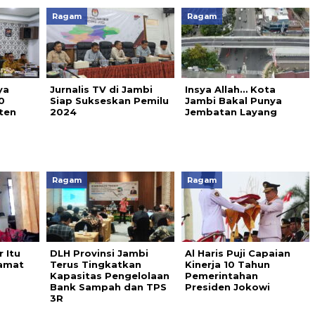
Ragam
Ragam
ya
Jurnalis TV di Jambi
Insya Allah… Kota
0
Siap Sukseskan Pemilu
Jambi Bakal Punya
ten
2024
Jembatan Layang
Ragam
Ragam
 Itu
DLH Provinsi Jambi
Al Haris Puji Capaian
lamat
Terus Tingkatkan
Kinerja 10 Tahun
Kapasitas Pengelolaan
Pemerintahan
Bank Sampah dan TPS
Presiden Jokowi
3R