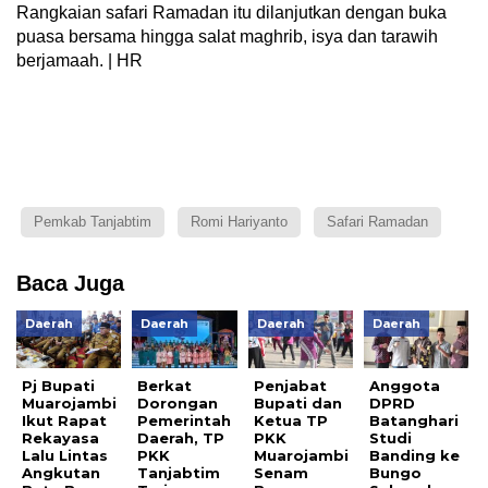
Rangkaian safari Ramadan itu dilanjutkan dengan buka
puasa bersama hingga salat maghrib, isya dan tarawih
berjamaah. | HR
Pemkab Tanjabtim
Romi Hariyanto
Safari Ramadan
Baca Juga
Daerah
Daerah
Daerah
Daerah
Pj Bupati
Berkat
Penjabat
Anggota
Muarojambi
Dorongan
Bupati dan
DPRD
Ikut Rapat
Pemerintah
Ketua TP
Batanghari
Rekayasa
Daerah, TP
PKK
Studi
Lalu Lintas
PKK
Muarojambi
Banding ke
Angkutan
Tanjabtim
Senam
Bungo