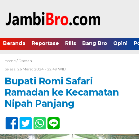
Beranda
Reportase
Rilis
Bang Bro
Opini
P
Home /
Daerah
Selasa, 26 Maret 2024 - 22:49 WIB
Bupati Romi Safari
Ramadan ke Kecamatan
Nipah Panjang