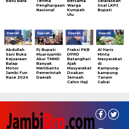
Batu Bara
Terima
Bersama
Selaraskan
Penghargaan
Warga
Soal LKPJ
Nasional
Kumpeh
Bupati
Ulu
Daerah
Daerah
Daerah
Daerah
Abdullah
Pj Bupati
Fraksi PKB
Al Haris
Sani Buka
Muarojambi
DPRD
Minta
Kejuaraan
Akui TMMD
Batanghari
Masyarakat
Balap
Banyak
Ajak
di
Motor
Membantu
Masyarakat
Kampung-
Jambi Fun
Pemerintah
Doakan
kampung
Race 2024
Daerah
Jemaah
Tanam
Calon Haji
Cabai