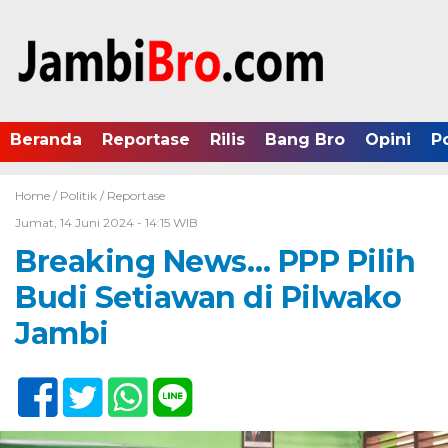
Beranda
Reportase
Rilis
Bang Bro
Opini
P
Home /
Politik
/
Reportase
Jumat, 14 Juni 2024 - 14:15 WIB
Breaking News… PPP Pilih
Budi Setiawan di Pilwako
Jambi