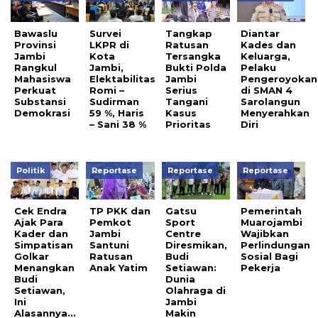
Bawaslu
Survei
Tangkap
Diantar
Provinsi
LKPR di
Ratusan
Kades dan
Jambi
Kota
Tersangka
Keluarga,
Rangkul
Jambi,
Bukti Polda
Pelaku
Mahasiswa
Elektabilitas
Jambi
Pengeroyokan
Perkuat
Romi –
Serius
di SMAN 4
Substansi
Sudirman
Tangani
Sarolangun
Demokrasi
59 %, Haris
Kasus
Menyerahkan
– Sani 38 %
Prioritas
Diri
Politik
Reportase
Reportase
Reportase
Cek Endra
TP PKK dan
Gatsu
Pemerintah
Ajak Para
Pemkot
Sport
Muarojambi
Kader dan
Jambi
Centre
Wajibkan
Simpatisan
Santuni
Diresmikan,
Perlindungan
Golkar
Ratusan
Budi
Sosial Bagi
Menangkan
Anak Yatim
Setiawan:
Pekerja
Budi
Dunia
Setiawan,
Olahraga di
Ini
Jambi
Alasannya…
Makin