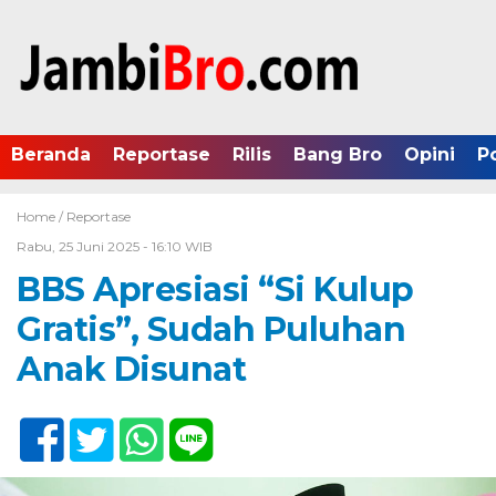
Beranda
Reportase
Rilis
Bang Bro
Opini
P
Home /
Reportase
Rabu, 25 Juni 2025 - 16:10 WIB
BBS Apresiasi “Si Kulup
Gratis”, Sudah Puluhan
Anak Disunat