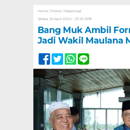
Home /
Politik
/
Reportase
Selasa, 16 April 2024 - 23:25 WIB
Bang Muk Ambil Form
Jadi Wakil Maulana 