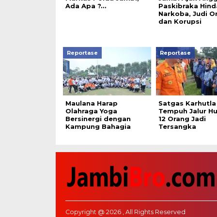
Ada Apa ?…
Paskibraka Hind
Narkoba, Judi O
dan Korupsi
Reportase
Reportase
Maulana Harap
Satgas Karhutla
Olahraga Yoga
Tempuh Jalur H
Bersinergi dengan
12 Orang Jadi
Kampung Bahagia
Tersangka
Copyright @ 2026 , All Rights Reserved