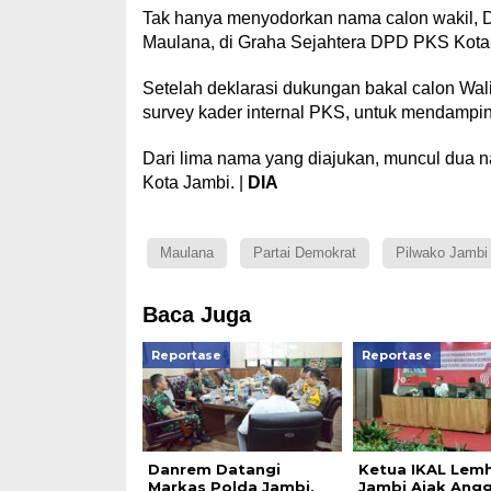
Tak hanya menyodorkan nama calon wakil, 
Maulana, di Graha Sejahtera DPD PKS Kota 
Setelah deklarasi dukungan bakal calon Wa
survey kader internal PKS, untuk mendampi
Dari lima nama yang diajukan, muncul dua 
Kota Jambi. |
DIA
Maulana
Partai Demokrat
Pilwako Jambi
Baca Juga
Reportase
Reportase
Danrem Datangi
Ketua IKAL Lem
Markas Polda Jambi,
Jambi Ajak Ang