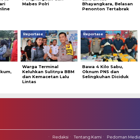
ari
Mabes Polri
Bhayangkara, Belasan
nline
Penonton Tertabrak
Reportase
Reportase
Warga Terminal
Bawa 4 Kilo Sabu,
ukum,
Keluhkan Sulitnya BBM
Oknum PNS dan
dan Kemacetan Lalu
Selingkuhan Diciduk
Lintas
Redaksi
Tentang Kami
Pedoman Media