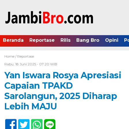
Beranda
Reportase
Rilis
Bang Bro
Opini
P
Home /
Reportase
Rabu, 18 Juni 2025 - 07:20 WIB
Yan Iswara Rosya Apresiasi
Capaian TPAKD
Sarolangun, 2025 Diharap
Lebih MAJU