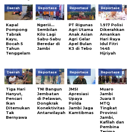
Daerah
Reportase
Reportase
Reportase
Kapal
Ngeriii…
PT Rigunas
1.917 Polisi
Pompong
Sembilan
Agri Utama
Dikerahkan
Tabrak
Kilo Lagi
Anak Asian
Amankan
Kayu,
Sabu-Sabu
Agri Gelar
Hari Raya
Bocah 5
Beredar di
Apel Bulan
Idul Fitri
Tahun
Jambi
K3 di Tebo
1445
Tenggelam
Hijriyah
Daerah
Reportase
Reportase
Reportase
Tiga Hari
TNI Bangun
JMSI
Muaro
Hanyut,
Jembatan
Apresiasi
Jambi
Pencari
di Pelawan,
Upaya
Juara II
Ikan
Dongkrak
Polda
MTQ
Ditemukan
Konektivitas
Jambi Jaga
Tingkat
Tak
Antarwilayah
Kamtibmas
Provinsi
Bernyawa
Jambi,
Kafilah dan
Pembina
Terima