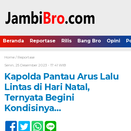
Beranda
Reportase
Rilis
Bang Bro
Opini
P
Home /
Reportase
Senin, 25 Desember 2023 - 17:41 WIB
Kapolda Pantau Arus Lalu
Lintas di Hari Natal,
Ternyata Begini
Kondisinya…