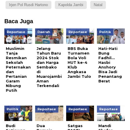
Irjen Pol Rusdi Hartono
Kapolda Jambi
Natal
Baca Juga
Reportase
Daerah
Reportase
Politik
Muslimin
Jelang
BBS Buka
Hati-Hati
Tanja
Tahun Baru
Turnamen
Bung
Resmikan
2024 Stok
Bola Voli
Fadhil…
Sekolah
dan Harga
HUT ke-4
Hasbi
Peternakan
Sembako
Klub
Anshory
dan
di
Angkasa
Bisa Jadi
Pertanian
Muarojambi
Jambi Tulo
Penantang
Garam
Aman
Berat
Nibung
Terkendali
Putih
Politik
Reportase
Reportase
Reportase
Budi
Dua
Satgas
Mandi