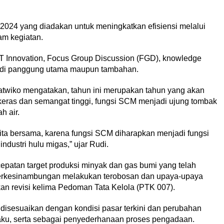
2024 yang diadakan untuk meningkatkan efisiensi melalui
am kegiatan.
g IT Innovation, Focus Group Discussion (FGD), knowledge
aik di panggung utama maupun tambahan.
twiko mengatakan, tahun ini merupakan tahun yang akan
keras dan semangat tinggi, fungsi SCM menjadi ujung tombak
h air.
 kita bersama, karena fungsi SCM diharapkan menjadi fungsi
ndustri hulu migas,” ujar Rudi.
patan target produksi minyak dan gas bumi yang telah
berkesinambungan melakukan terobosan dan upaya-upaya
ukan revisi kelima Pedoman Tata Kelola (PTK 007).
 disesuaikan dengan kondisi pasar terkini dan perubahan
aku, serta sebagai penyederhanaan proses pengadaan.