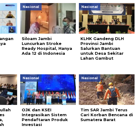
Nasional
Nasional
uangan
Siloam Jambi
KLHK Gandeng DLH
aya
Luncurkan Stroke
Provinsi Jambi
Ready Hospital, Hanya
Salurkan Bantuan
Ada 12 di Indonesia
untuk Desa Sekitar
Lahan Gambut
Nasional
Nasional
ullah
OJK dan KSEI
Tim SAR Jambi Terus
ses
Integrasikan Sistem
Cari Korban Bencana di
a,
Pendaftaran Produk
Sumatera Barat
ah
Investasi