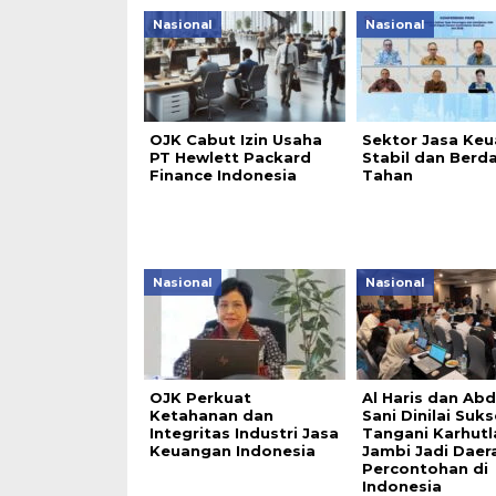
Nasional
Nasional
OJK Cabut Izin Usaha
Sektor Jasa Ke
PT Hewlett Packard
Stabil dan Berd
Finance Indonesia
Tahan
Nasional
Nasional
OJK Perkuat
Al Haris dan Abd
Ketahanan dan
Sani Dinilai Suk
Integritas Industri Jasa
Tangani Karhutl
Keuangan Indonesia
Jambi Jadi Daer
Percontohan di
Indonesia