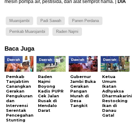
mesin pompa air, pestisida, dan alat semprot hama. |
DIA
Muarojambi
Padi Sawah
Panen Perdana
Pemkab Muarojambi
Raden Najmi
Baca Juga
Daerah
Daerah
Daerah
Daerah
Pemkab
Raden
Gubernur
Ketua
Tanjabtim
Najmi
Jambi Buka
Umum
Canangkan
Boyong
Gerakan
Ikatan
Gerakan
Kadis PUPR
Pangan
Adhyaksa
Pengukuran
Cek Jalan
Murah di
Dharmakarini
dan
Rusak di
Desa
Restocking
Intervensi
Mendalo
Tangkit
Ikan di
Serentak
Darat
Danau
Pencegahan
Gatal
Stunting