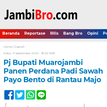
Beranda
Reportase
Rilis
Bang Bro
Opini
P
Home /
Daerah
Rabu, 11 September 2024 - 18:32 WIB
Pj Bupati Muarojambi
Panen Perdana Padi Sawah
Payo Bento di Rantau Majo