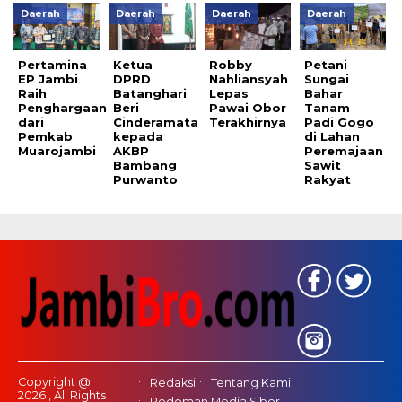
Daerah
Daerah
Daerah
Daerah
Pertamina
Ketua
Robby
Petani
EP Jambi
DPRD
Nahliansyah
Sungai
Raih
Batanghari
Lepas
Bahar
Penghargaan
Beri
Pawai Obor
Tanam
dari
Cinderamata
Terakhirnya
Padi Gogo
Pemkab
kepada
di Lahan
Muarojambi
AKBP
Peremajaan
Bambang
Sawit
Purwanto
Rakyat
Copyright @
Redaksi
Tentang Kami
2026 , All Rights
Pedoman Media Siber