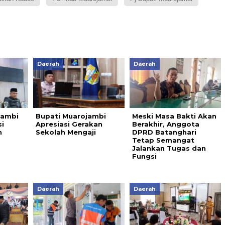
Daerah
Daerah
jambi
Bupati Muarojambi
Meski Masa Bakti Akan
i
Apresiasi Gerakan
Berakhir, Anggota
n
Sekolah Mengaji
DPRD Batanghari
Tetap Semangat
Jalankan Tugas dan
Fungsi
Daerah
Daerah