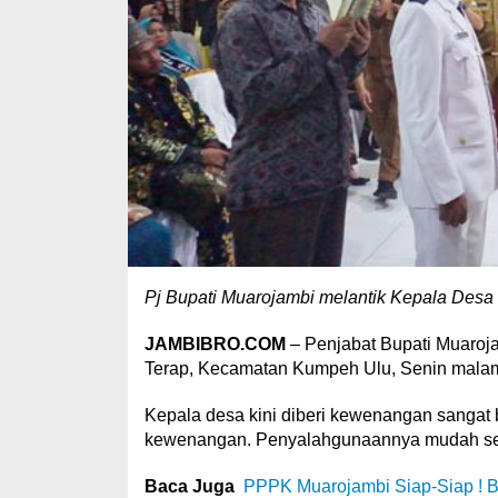
Pj Bupati Muarojambi melantik Kepala Desa S
JAMBIBRO.COM
– Penjabat Bupati Muaroj
Terap, Kecamatan Kumpeh Ulu, Senin malam
Kepala desa kini diberi kewenangan sangat b
kewenangan. Penyalahgunaannya mudah seka
Baca Juga
PPPK Muarojambi Siap-Siap ! B