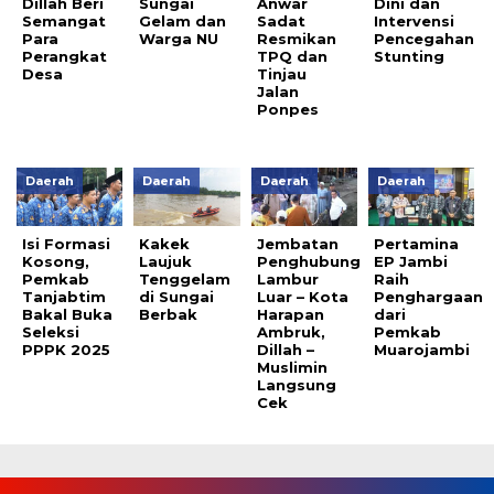
Dillah Beri
Sungai
Anwar
Dini dan
Semangat
Gelam dan
Sadat
Intervensi
Para
Warga NU
Resmikan
Pencegahan
Perangkat
TPQ dan
Stunting
Desa
Tinjau
Jalan
Ponpes
Daerah
Daerah
Daerah
Daerah
Isi Formasi
Kakek
Jembatan
Pertamina
Kosong,
Laujuk
Penghubung
EP Jambi
Pemkab
Tenggelam
Lambur
Raih
Tanjabtim
di Sungai
Luar – Kota
Penghargaan
Bakal Buka
Berbak
Harapan
dari
Seleksi
Ambruk,
Pemkab
PPPK 2025
Dillah –
Muarojambi
Muslimin
Langsung
Cek