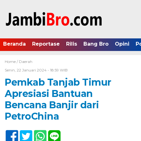
Beranda
Reportase
Rilis
Bang Bro
Opini
P
Home /
Daerah
Senin, 22 Januari 2024 - 18:59 WIB
Pemkab Tanjab Timur
Apresiasi Bantuan
Bencana Banjir dari
PetroChina