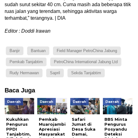
sudah surut sekitar 40 cm. Cuma masih ada beberapa titik
ruas jalan yang terendam, sehingga aktivitas warga
terhambat,” terangnya. | DIA
Editor : Doddi Irawan
Banjir
Bantuan
Field Manager PetroChina Jabung
Pemkab Tanjabtim
PetroChina International Jabung Ltd
Rudy Hermawan
Sapril
Sekda Tanjabtim
Baca Juga
Daerah
Daerah
Daerah
Daerah
Kukuhkan
Pemkab
Safari
BBS Minta
Pengurus
Muarojambi
Jumat di
Pengurus
PPDI
Apresiasi
Desa Suka
Posyandu
Tanjabtim,
Masyarakat
Damai,
Deteksi