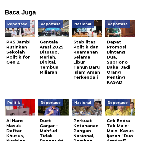
Baca Juga
Reportase
Reportase
Nasional
Reportase
PKS Jambi
Gentala
Stabilitas
Dapat
Rutinkan
Arasi 2025
Politik dan
Promosi
Sekolah
Ditutup,
Keamanan
Bintang
Politik for
Meriah,
Selama
Dua,
Gen Z
Digital,
Libur
Supriono
Tembus
Tahun Baru
Bakal Jadi
Miliaran
Islam Aman
Orang
Terkendali
Penting
KASAD
Politik
Reportase
Nasional
Reportase
Al Haris
Duet
Perkuat
Cek Endra
Masuk
Ganjar –
Ketahanan
Tak Main-
Daftar
Mahfud
Pangan
Main, Kasus
Khusus,
Tidak
Nasional,
Ijazah “Duo
Nyoblos
Pengaruhi
Pemkab
Amrizal”