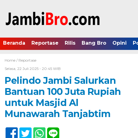
Beranda
Reportase
Rilis
Bang Bro
Opini
P
Home /
Reportase
Selasa, 22 Juli 2025 - 20:45 WIB
Pelindo Jambi Salurkan
Bantuan 100 Juta Rupiah
untuk Masjid Al
Munawarah Tanjabtim