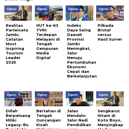
Opini
Opini
Opini
Opini
Realitas
HUT ke-63
Indeks
Pilkada
Pariwisata
TVRI:
Daya Saing
Brutal
Jambi,
Terdepan
Daerah
versus
Catatan
Melayani di
Provinsi
Hasil Survei
Most
Tengah
Jambi
Inspiring
Gempuran
Meningkat,
Tourism
Media
Jalur
Leader
Digital
Menuju
2025
Pertumbuhan
Ekonomi
Cepat dan
Berkelanjutan
Opini
Opini
Opini
Opini
Dillah
Bertahan di
Jalan
Sengkarut
Berpeluang
Tengah
Mendalo:
Hitam di
Miliki
Guncangan:
Jalur Nadi
Koto Boyo,
Legacy: Bu
Kisah
Pendidikan
Menyingkap