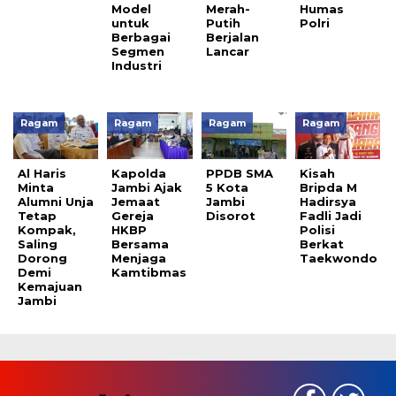
Model
Merah-
Humas
untuk
Putih
Polri
Berbagai
Berjalan
Segmen
Lancar
Industri
Ragam
Ragam
Ragam
Ragam
Al Haris
Kapolda
PPDB SMA
Kisah
Minta
Jambi Ajak
5 Kota
Bripda M
Alumni Unja
Jemaat
Jambi
Hadirsya
Tetap
Gereja
Disorot
Fadli Jadi
Kompak,
HKBP
Polisi
Saling
Bersama
Berkat
Dorong
Menjaga
Taekwondo
Demi
Kamtibmas
Kemajuan
Jambi