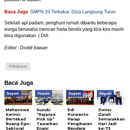
Baca Juga
SMPN 20 Terbakar, Diza Langsung Turun
Setelah api padam, penghuni rumah dibantu beberapa
warga berusaha mencari harta benda yang kira-kira masih
bisa digunakan. | DIA
Editor : Doddi Irawan
Kebakaran
Baca Juga
Ragam
Ragam
Ragam
Ragam
Mahasiswa
Suzuki
Edi
Donor
Kerinci
“Rajanya
Purwanto
Darah
Bertekad
Pick Up”
Harap
Semarakkan
Buang Ego-
Tawarkan
Pengibaran
Hari Jadi
Sektoral
Enam
Bendera
ke-73