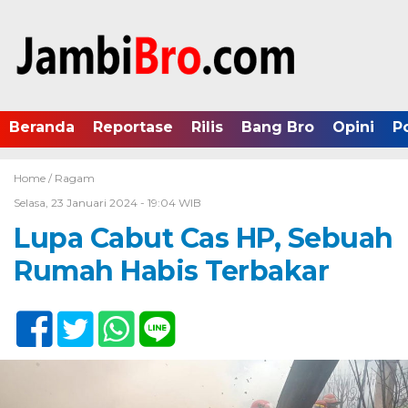
Beranda
Reportase
Rilis
Bang Bro
Opini
P
Home /
Ragam
Selasa, 23 Januari 2024 - 19:04 WIB
Lupa Cabut Cas HP, Sebuah
Rumah Habis Terbakar