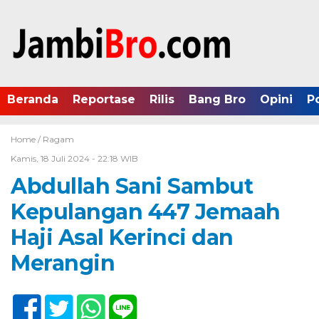
Beranda
Reportase
Rilis
Bang Bro
Opini
P
Home /
Ragam
Kamis, 18 Juli 2024 - 22:18 WIB
Abdullah Sani Sambut
Kepulangan 447 Jemaah
Haji Asal Kerinci dan
Merangin