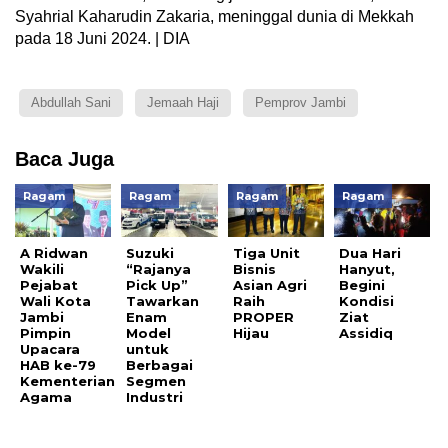
Syahrial Kaharudin Zakaria, meninggal dunia di Mekkah
pada 18 Juni 2024. | DIA
Abdullah Sani
Jemaah Haji
Pemprov Jambi
Baca Juga
Ragam
Ragam
Ragam
Ragam
A Ridwan
Suzuki
Tiga Unit
Dua Hari
Wakili
“Rajanya
Bisnis
Hanyut,
Pejabat
Pick Up”
Asian Agri
Begini
Wali Kota
Tawarkan
Raih
Kondisi
Jambi
Enam
PROPER
Ziat
Pimpin
Model
Hijau
Assidiq
Upacara
untuk
HAB ke-79
Berbagai
Kementerian
Segmen
Agama
Industri