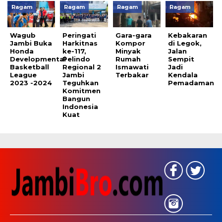
Ragam
Ragam
Ragam
Ragam
Wagub
Peringati
Gara-gara
Kebakaran
Jambi Buka
Harkitnas
Kompor
di Legok,
Honda
ke-117,
Minyak
Jalan
Developmental
Pelindo
Rumah
Sempit
Basketball
Regional 2
Ismawati
Jadi
League
Jambi
Terbakar
Kendala
2023 -2024
Teguhkan
Pemadaman
Komitmen
Bangun
Indonesia
Kuat