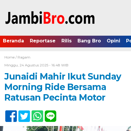
Beranda
Reportase
Rilis
Bang Bro
Opini
P
Home /
Ragam
Minggu, 24 Agustus 2025 - 16:48 WIB
Junaidi Mahir Ikut Sunday
Morning Ride Bersama
Ratusan Pecinta Motor