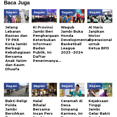
Baca Juga
Ragam
Ragam
Ragam
Ragam
Jelang
KI Provinsi
Wagub
Al Haris
Lebaran
Jambi Beri
Jambi Buka
Janjikan
Baznas dan
Penghargaan
Honda
Motor
TP PKK
Keterbukan
Developmental
Operasional
Kota Jambi
Informasi
Basketball
untuk
Berbagi
Badan
League
Ketua BPD
Kebahagiaan
Publik, Ini
2023 -2024
Bersama
Daftar
Anak Yatim
Penerimanya…
dan Kaum
Dhuafa
Ragam
Ragam
Ragam
Ragam
Bakti Religi
Halal
Ceramah di
Kejaksaan
Polda
Bihalal
Desa
Tinggi
Jambi
Bersama
Simpang
Jambi
Bersihkan
Insan Pers
Karmeo, Ini
Gelar Bakti