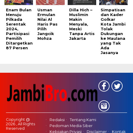
Enam Bulan
Usman
Dilla Hich –
Simpatisan
Menuju
Ermulan
Muslimin
dan Kader
Pilkada
Nilai Al
Makin
Golkar
Serentak
Haris Pas
Menyala,
Kota Jambi
2024,
Pilih
Meski
Tolak
Partisipasi
Jangcik
Tanpa Artis
Dukungan
Pemilih
Mohza
Jakarta
ke Maulana
Ditargetkan
yang Tak
87 Persen
Ada
Jasanya
Copyright @
Redaksi
Tentang Kami
2026 , All Rights
Pedoman Media Siber
Reserved
Kebijakan Privasi
Disclaimer
Kontak