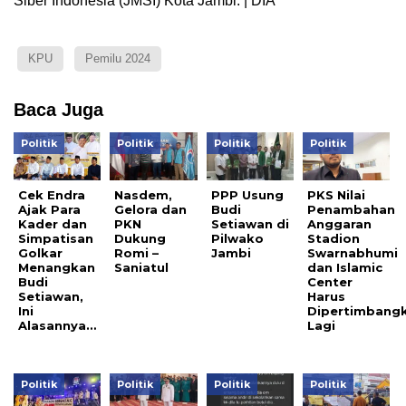
Siber Indonesia (JMSI) Kota Jambi. | DIA
KPU
Pemilu 2024
Baca Juga
Politik
Politik
Politik
Politik
Cek Endra
Nasdem,
PPP Usung
PKS Nilai
Ajak Para
Gelora dan
Budi
Penambahan
Kader dan
PKN
Setiawan di
Anggaran
Simpatisan
Dukung
Pilwako
Stadion
Golkar
Romi –
Jambi
Swarnabhumi
Menangkan
Saniatul
dan Islamic
Budi
Center
Setiawan,
Harus
Ini
Dipertimbang
Alasannya…
Lagi
Politik
Politik
Politik
Politik