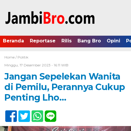
Beranda
Reportase
Rilis
Bang Bro
Opini
P
Home /
Politik
Minggu, 17 Desember 2023 - 16:11 WIB
Jangan Sepelekan Wanita
di Pemilu, Perannya Cukup
Penting Lho…