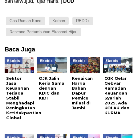
dan terwujud,” ujar Haris. |
DOD
Gas Rumah Kaca
Karbon
REDD+
Rencana Pertumbuhan Ekonomi Hijau
Baca Juga
Ekobis
Ekobis
Ekobis
Ekobis
Sektor
OJK Jalin
Kenaikan
OJK Gelar
Jasa
Kerja Sama
Harga
Gebyar
Keuangan
dengan
Bahan
Ramadan
Terjaga
KDIC dan
Dapur
Keuangan
Stabil
KIDI
Pemicu
Syariah
Menghadapi
Inflasi di
2025, Ada
Peningkatan
Jambi
KOLAK dan
Ketidakpastian
KURMA
Global
Ekobis
Ekobis
Ekobis
Ekobis