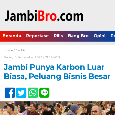
Beranda
Reportase
Rilis
Bang Bro
Opini
P
Home /
Ekobis
Senin, 18 September 2023 - 21:34 WIB
Jambi Punya Karbon Luar
Biasa, Peluang Bisnis Besar