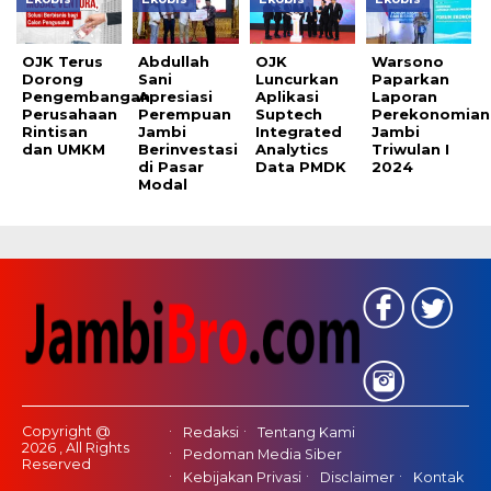
OJK Terus
Abdullah
OJK
Warsono
Dorong
Sani
Luncurkan
Paparkan
Pengembangan
Apresiasi
Aplikasi
Laporan
Perusahaan
Perempuan
Suptech
Perekonomian
Rintisan
Jambi
Integrated
Jambi
dan UMKM
Berinvestasi
Analytics
Triwulan I
di Pasar
Data PMDK
2024
Modal
Copyright @
Redaksi
Tentang Kami
2026 , All Rights
Pedoman Media Siber
Reserved
Kebijakan Privasi
Disclaimer
Kontak