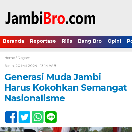
Beranda
Reportase
Rilis
Bang Bro
Opini
P
Home /
Ragam
Senin, 20 Mei 2024 - 13:14 WIB
Generasi Muda Jambi
Harus Kokohkan Semangat
Nasionalisme