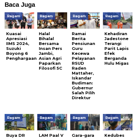
Baca Juga
Ragam
Ragam
Ragam
Ragam
Kuasai
Halal
Ramai
Kehadiran
Apresiasi
Bihalal
Berita
Jadestone
IIMS 2024,
Bersama
Pensiunan
Terangi
Suzuki
Insan Pers
Guru
Parit Lapis
Boyong 6
Jambi,
Kecewa
Efek
Penghargaan
Asian Agri
Pelayanan
Berganda
Paparkan
RSUD
Hulu Migas
Filosofi 5C
Raden
Mattaher,
Iskandar
Budiman:
Gubernur
Salah Pilih
Direktur
Ragam
Ragam
Ragam
Ragam
Buya DR
LAM Paal V
Gara-gara
Kedubes