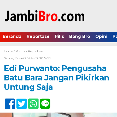
Beranda
Reportase
Rilis
Bang Bro
Opini
P
Home /
Politik
/
Reportase
Sabtu, 18 Mei 2024 - 17:30 WIB
Edi Purwanto: Pengusaha
Batu Bara Jangan Pikirkan
Untung Saja