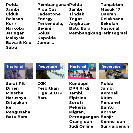
Polda
Pembangunan
Polda
Tanjabtim
Jambi
Pipa Gas
Jambi
Masuk 17
Ciduk
Jadestone
Tindak
Daerah
Belasan
Energy
Tegas
Pelaksana
Kurir
Terkendala,
Angkutan
Sekolah
Narkoba
Begini
Batu Bara
Nasional
Jaringan
Solusi
Pembangkang
Terintegrasi
Malaysia
Kapolda
Bawa 8 Kilo
Jambi…
Sabu
Nasional
Reportase
Nasional
Reportase
Surat Plt
OJK
Kundapil
Polda
Dirjen
Terbitkan
DPR RI di
Jambi
Minerba
Tiga SEOJK
Jambi,
Kembali
Harusnya
Baru
Elpisina
Kirim
Ditujukan
Soroti
Personel
ke
Pekerja
Bantu
Pengusaha
Migran,
Korban
Batu Bara
Perdagangan
Banjir
Orang dan
Kerinci dan
Judi Online
Sungaipenuh