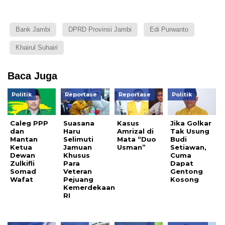
Bank Jambi
DPRD Provinsi Jambi
Edi Purwanto
Khairul Suhairi
Baca Juga
Politik
Reportase
Reportase
Politik
Caleg PPP
Suasana
Kasus
Jika Golkar
dan
Haru
Amrizal di
Tak Usung
Mantan
Selimuti
Mata “Duo
Budi
Ketua
Jamuan
Usman”
Setiawan,
Dewan
Khusus
Cuma
Zulkifli
Para
Dapat
Somad
Veteran
Gentong
Wafat
Pejuang
Kosong
Kemerdekaan
RI