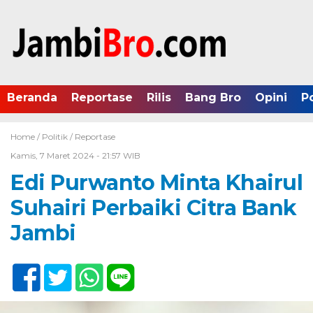
Beranda
Reportase
Rilis
Bang Bro
Opini
P
Home /
Politik
/
Reportase
Kamis, 7 Maret 2024 - 21:57 WIB
Edi Purwanto Minta Khairul
Suhairi Perbaiki Citra Bank
Jambi