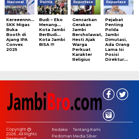
Nasional
Politik
Reportase
Reportase
Kereeennn…
Budi – Eko
Gencarkan
Pejabat
SKK Migas
Menang…
Gerakan
Penting
Buka
Kota Jambi
Jambi
Polda
Booth di
BerBudi…
Bersholawat,
Jambi
Ajang IPA
Kota Jambi
Hesti Ajak
Dimutasi,
Convex
BISA !!!
Warga
Ada Orang
2025
Perkuat
Lama Isi
Karakter
Posisi
Religius
Direktur…
Copyright @
Redaksi
Tentang Kami
2026 , All Rights
Pedoman Media Siber
Reserved