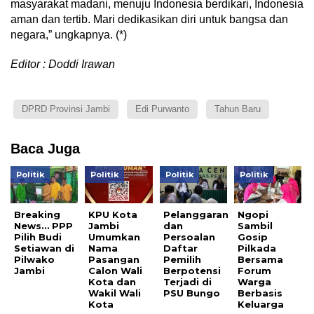
masyarakat madani, menuju Indonesia berdikari, Indonesia
aman dan tertib. Mari dedikasikan diri untuk bangsa dan
negara,” ungkapnya. (*)
Editor : Doddi Irawan
DPRD Provinsi Jambi
Edi Purwanto
Tahun Baru
Baca Juga
Politik
Politik
Politik
Politik
Breaking
KPU Kota
Pelanggaran
Ngopi
News… PPP
Jambi
dan
Sambil
Pilih Budi
Umumkan
Persoalan
Gosip
Setiawan di
Nama
Daftar
Pilkada
Pilwako
Pasangan
Pemilih
Bersama
Jambi
Calon Wali
Berpotensi
Forum
Kota dan
Terjadi di
Warga
Wakil Wali
PSU Bungo
Berbasis
Kota
Keluarga