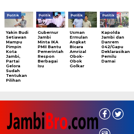
Politik
Politik
Politik
Politik
Yakin Budi
Gubernur
Usman
Kapolda
Setiawan
Jambi
Ermulan
Jambi dan
Mampu
Minta IKA
Angkat
Danrem
Pimpin
PMII Bantu
Bicara
042/Gapu
Kota
Pemerintah
Amrizal
Deklarasikan
Jambi,
Respon
Obok-
Pemilu
Partai
Berbagai
Obok
Damai
Gelora
Isu
Golkar
Sudah
Tentukan
Pilihan