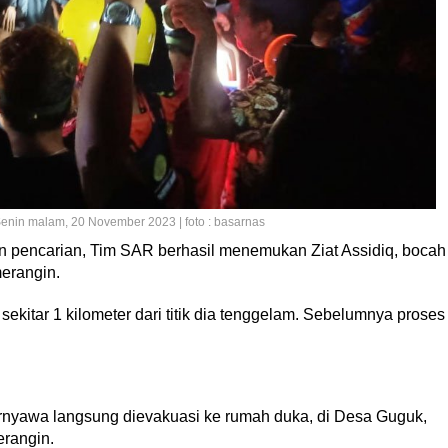
nin malam, 20 November 2023 | foto : basarnas
n pencarian, Tim SAR berhasil menemukan Ziat Assidiq, bocah
erangin.
sekitar 1 kilometer dari titik dia tenggelam. Sebelumnya proses
ernyawa langsung dievakuasi ke rumah duka, di Desa Guguk,
rangin.