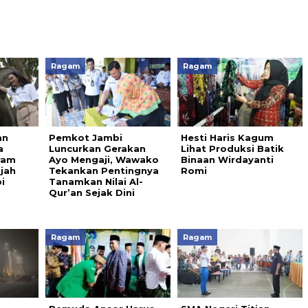
Ragam
Ragam
an
Pemkot Jambi
Hesti Haris Kagum
a
Luncurkan Gerakan
Lihat Produksi Batik
ram
Ayo Mengaji, Wawako
Binaan Wirdayanti
jah
Tekankan Pentingnya
Romi
i
Tanamkan Nilai Al-
Qur’an Sejak Dini
Ragam
Ragam