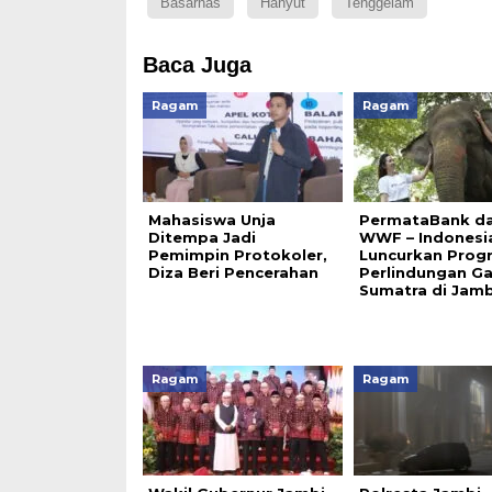
Basarnas
Hanyut
Tenggelam
Baca Juga
Ragam
Ragam
Mahasiswa Unja
PermataBank d
Ditempa Jadi
WWF – Indonesi
Pemimpin Protokoler,
Luncurkan Prog
Diza Beri Pencerahan
Perlindungan Ga
Sumatra di Jamb
Ragam
Ragam