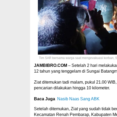
Tim SAR bersama warga saat mengevakuasi korban, Se
JAMBIBRO.COM
– Setelah 2 hari melakuka
12 tahun yang tenggelam di Sungai Batangm
Ziat ditemukan tadi malam, pukul 21.00 WIB, 
pencarian dilakukan hingga 10 kilometer.
Baca Juga
Nasib Naas Sang ABK
Setelah ditemukan, Ziat yang sudah tidak b
Kecamatan Renah Pembarap, Kabupaten Me