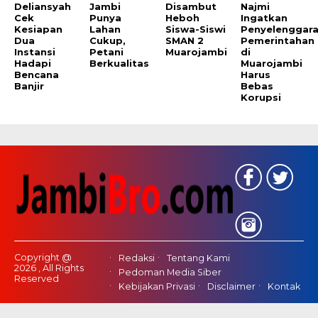
Deliansyah
Jambi
Disambut
Najmi
Cek
Punya
Heboh
Ingatkan
Kesiapan
Lahan
Siswa-Siswi
Penyelenggar
Dua
Cukup,
SMAN 2
Pemerintahan
Instansi
Petani
Muarojambi
di
Hadapi
Berkualitas
Muarojambi
Bencana
Harus
Banjir
Bebas
Korupsi
Copyright @
Redaksi
Tentang Kami
2026 , All Rights
Pedoman Media Siber
Reserved
Kebijakan Privasi
Disclaimer
Kontak