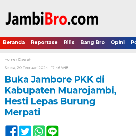
Beranda
Reportase
Rilis
Bang Bro
Opini
P
Home /
Daerah
Selasa, 20 Februari 2024 - 17:46 WIB
Buka Jambore PKK di
Kabupaten Muarojambi,
Hesti Lepas Burung
Merpati