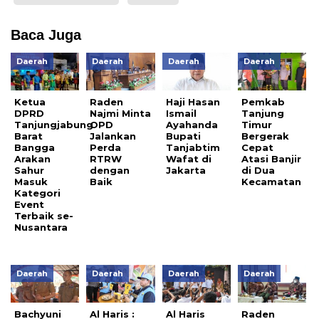
Baca Juga
Daerah
Daerah
Daerah
Daerah
Ketua
Raden
Haji Hasan
Pemkab
DPRD
Najmi Minta
Ismail
Tanjung
Tanjungjabung
OPD
Ayahanda
Timur
Barat
Jalankan
Bupati
Bergerak
Bangga
Perda
Tanjabtim
Cepat
Arakan
RTRW
Wafat di
Atasi Banjir
Sahur
dengan
Jakarta
di Dua
Masuk
Baik
Kecamatan
Kategori
Event
Terbaik se-
Nusantara
Daerah
Daerah
Daerah
Daerah
Bachyuni
Al Haris :
Al Haris
Raden