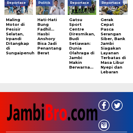
Reportase
Politik
Reportase
Reportase
Maling
Hati-Hati
Gatsu
Gerak
Motor di
Bung
Sport
Cepat
Pesisir
Fadhil…
Centre
Pasca
Selatan,
Hasbi
Diresmikan,
Serangan
Irpandi
Anshory
Budi
Siber, Bank
Ditangkap
Bisa Jadi
Setiawan:
Jambi
di
Penantang
Dunia
Siagakan
Sungaipenuh
Berat
Olahraga di
Layanan
Jambi
Terbatas di
Makin
Masa Libur
Berwarna…
Nyepi dan
Lebaran