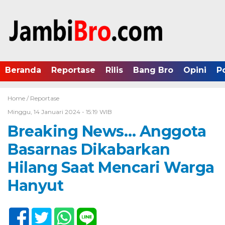
Beranda
Reportase
Rilis
Bang Bro
Opini
P
Home /
Reportase
Minggu, 14 Januari 2024 - 15:19 WIB
Breaking News… Anggota
Basarnas Dikabarkan
Hilang Saat Mencari Warga
Hanyut