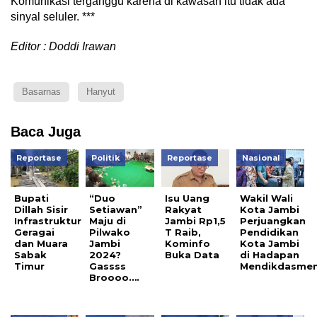
Komunikasi terganggu karena di kawasan itu tidak ada
sinyal seluler. ***
Editor : Doddi Irawan
Basarnas
Hanyut
Baca Juga
Reportase
Politik
Reportase
Nasional
Bupati
“Duo
Isu Uang
Wakil Wali
Dillah Sisir
Setiawan”
Rakyat
Kota Jambi
Infrastruktur
Maju di
Jambi Rp1,5
Perjuangkan
Geragai
Pilwako
T Raib,
Pendidikan
dan Muara
Jambi
Kominfo
Kota Jambi
Sabak
2024?
Buka Data
di Hadapan
Timur
Gassss
Mendikdasme
Broooo….