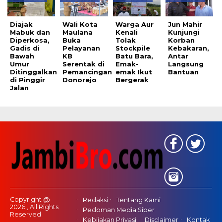
Diajak
Wali Kota
Warga Aur
Jun Mahir
Mabuk dan
Maulana
Kenali
Kunjungi
Diperkosa,
Buka
Tolak
Korban
Gadis di
Pelayanan
Stockpile
Kebakaran,
Bawah
KB
Batu Bara,
Antar
Umur
Serentak di
Emak-
Langsung
Ditinggalkan
Pemancingan
emak Ikut
Bantuan
di Pinggir
Donorejo
Bergerak
Jalan
Copyright @
Redaksi
Tentang Kami
2026 , All Rights
Pedoman Media Siber
Reserved
Kebijakan Privasi
Disclaimer
Kontak