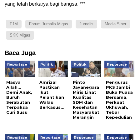
yang telah berkarya bagi bangsa. ***
FJM
Forum Jurnalis Migas
Jurnalis
Media Siber
SKK Migas
Baca Juga
Reportase
Politik
Politik
Reportase
Masya
Amrizal
Pinto
Pengurus
Allah…
Pastikan
Jayanegara
PKS Jambi
Demi Anak,
Ikut
Miris Lihat
Buka Puasa
Buruh
Pelantikan
Kualitas
Bersama,
Serabutan
Walau
SDM dan
Perkuat
Terpaksa
Berkasus…
Kesehatan
Ukhuwah,
Curi Susu
Masyarakat
Tebar
Merangin
Kepedulian
Reportase
Reportase
Reportase
Reportase