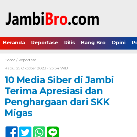
Beranda
Reportase
Rilis
Bang Bro
Opini
P
Home /
Reportase
Rabu, 25 Oktober 2023 - 23:34 WIB
10 Media Siber di Jambi
Terima Apresiasi dan
Penghargaan dari SKK
Migas