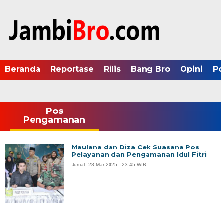
Beranda
Reportase
Rilis
Bang Bro
Opini
P
Pos
Pengamanan
Maulana dan Diza Cek Suasana Pos
Pelayanan dan Pengamanan Idul Fitri
Jumat, 28 Mar 2025 - 23:45 WIB