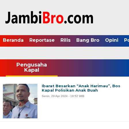
Beranda
Reportase
Rilis
Bang Bro
Opini
P
Pengusaha
Kapal
Ibarat Besarkan “Anak Harimau”, Bos
Kapal Polisikan Anak Buah
Senin, 29 Apr 2024 - 19:52 WIB