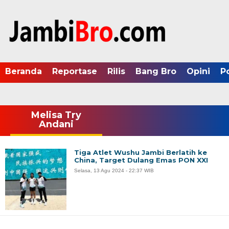
Beranda
Reportase
Rilis
Bang Bro
Opini
P
Melisa Try
Andani
Tiga Atlet Wushu Jambi Berlatih ke
China, Target Dulang Emas PON XXI
Selasa, 13 Agu 2024 - 22:37 WIB