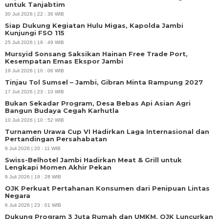
untuk Tanjabtim
30 Juli 2026 | 22 : 36 WIB
Siap Dukung Kegiatan Hulu Migas, Kapolda Jambi
Kunjungi FSO 115
25 Juli 2026 | 19 : 49 WIB
Mursyid Sonsang Saksikan Hainan Free Trade Port,
Kesempatan Emas Ekspor Jambi
19 Juli 2026 | 10 : 06 WIB
Tinjau Tol Sumsel – Jambi, Gibran Minta Rampung 2027
17 Juli 2026 | 23 : 10 WIB
Bukan Sekadar Program, Desa Bebas Api Asian Agri
Bangun Budaya Cegah Karhutla
10 Juli 2026 | 10 : 52 WIB
Turnamen Urawa Cup VI Hadirkan Laga Internasional dan
Pertandingan Persahabatan
9 Juli 2026 | 20 : 11 WIB
Swiss-Belhotel Jambi Hadirkan Meat & Grill untuk
Lengkapi Momen Akhir Pekan
9 Juli 2026 | 19 : 28 WIB
OJK Perkuat Pertahanan Konsumen dari Penipuan Lintas
Negara
6 Juli 2026 | 23 : 01 WIB
Dukung Program 3 Juta Rumah dan UMKM, OJK Luncurkan