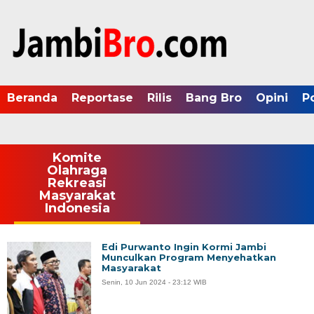
Beranda
Reportase
Rilis
Bang Bro
Opini
P
Komite
Olahraga
Rekreasi
Masyarakat
Indonesia
Edi Purwanto Ingin Kormi Jambi
Munculkan Program Menyehatkan
Masyarakat
Senin, 10 Jun 2024 - 23:12 WIB