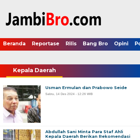
Beranda
Reportase
Rilis
Bang Bro
Opini
P
Kepala Daerah
Usman Ermulan dan Prabowo Seide
Sabtu, 14 Des 2024 - 12:26 WIB
Abdullah Sani Minta Para Staf Ahli
Kepala Daerah Berikan Rekomendasi