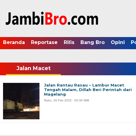
Beranda
Reportase
Rilis
Bang Bro
Opini
P
Jalan Macet
Jalan Rantau Rasau – Lambur Macet
Tengah Malam, Dillah Beri Perintah dari
Magelang
Rabu, 26 Feb 2025 - 00:39 WIB