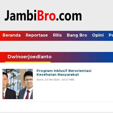
Beranda
Reportase
Rilis
Bang Bro
Opini
P
Dwinoerjoedianto
Program Inklusif Berorientasi
Kesehatan Masyarakat
Senin, 14 Okt 2024 - 16:27 WIB