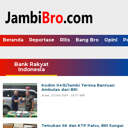
Beranda
Reportase
Rilis
Bang Bro
Opini
P
Bank Rakyat
Indonesia
Kodim 0415/Jambi Terima Bantuan
Ambulan dari BRI
Jumat, 23 Feb 2024 - 19:27 WIB
Temukan SK dan KTP Palsu, BRI Sungai