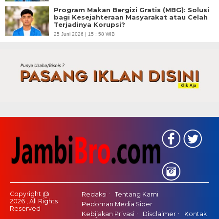
Program Makan Bergizi Gratis (MBG): Solusi
bagi Kesejahteraan Masyarakat atau Celah
Terjadinya Korupsi?
25 Juni 2026 | 15 : 58 WIB
Copyright @
Redaksi
Tentang Kami
2026 , All Rights
Pedoman Media Siber
Reserved
Kebijakan Privasi
Disclaimer
Kontak