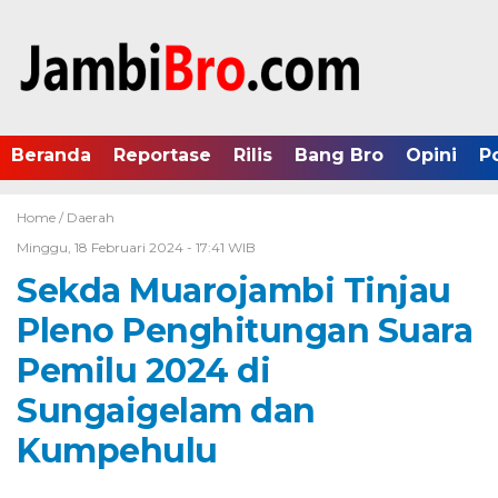
Beranda
Reportase
Rilis
Bang Bro
Opini
P
Home /
Daerah
Minggu, 18 Februari 2024 - 17:41 WIB
Sekda Muarojambi Tinjau
Pleno Penghitungan Suara
Pemilu 2024 di
Sungaigelam dan
Kumpehulu