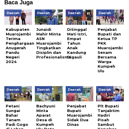
Baca Juga
Daerah
Daerah
Daerah
Daerah
Kabupaten
Junaidi
Ditinggal
Penjabat
Muarojambi
Mahir Minta
Mati Istri,
Bupati dan
Terima
ASN
Empat
Ketua TP
Penghargaan
Muarojambi
Tahun
PKK
Anugerah
Tingkatkan
Anak
Muarojambi
Pandu
Disiplin dan
Kandung
Senam
Negeri
Profesionalisme
Digauli
Bersama
2024
Warga
Kumpeh
Ulu
Daerah
Daerah
Daerah
Daerah
Petani
Bachyuni
Penjabat
Plt Bupati
Sungai
Minta
Bupati
Tanjabtim
Bahar
Aparat
Muarojambi
Hadiri
Tanam
Desa di
Sidak Dua
Pisah
Padi Gogo
Kumpeh
Dinas
Sambut